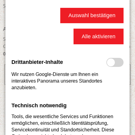
Samstags:
08..00 - 13:00Uhr
Auswahl bestätigen
ANFRAGEN UND BERATUNGEN
Alle aktivieren
Sie haben eine Anfrage oder wollen sich beraten lassen.
Gerne geben wir Ihnen auch telefonisch Auskunft |
Telefon
0 333 97 - 74 80
Drittanbieter-Inhalte
KONTAKT AUFNEHMEN
Wir nutzen Google-Dienste um Ihnen ein
interaktives Panorama unseres Standortes
anzubieten.
Technisch notwendig
Tools, die wesentliche Services und Funktionen
ermöglichen, einschließlich Identitätsprüfung,
Servicekontinuität und Standortsicherheit. Diese