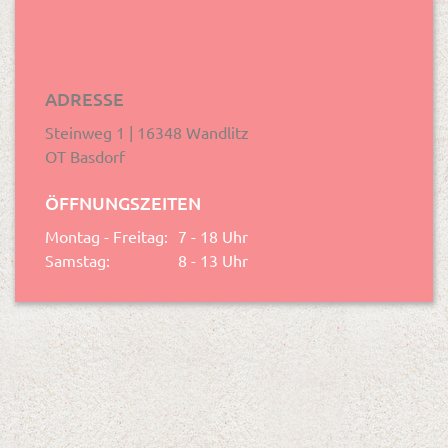
ADRESSE
Steinweg 1 | 16348
Wandlitz
OT Basdorf
ÖFFNUNGSZEITEN
Montag - Freitag:
7 - 18
Uhr
Samstag:
8
-
13
Uhr