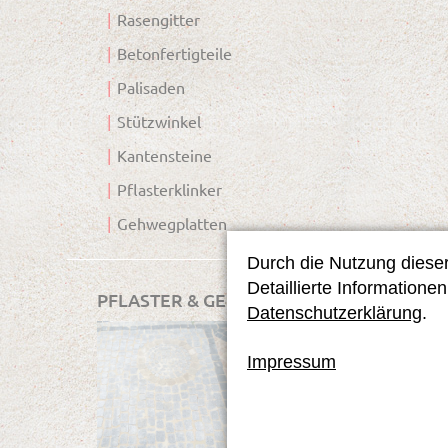
Rasengitter
Betonfertigteile
Palisaden
Stützwinkel
Kantensteine
Pflasterklinker
Gehwegplatten
Durch die Nutzung diese
Detaillierte Informatione
PFLASTER & GEHWEGPLATTEN
Datenschutzerklärung
.
Impressum