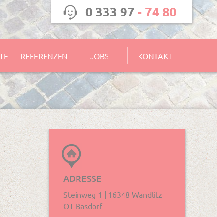
0 333 97
- 74 80
TE
REFERENZEN
JOBS
KONTAKT
ADRESSE
Steinweg 1 | 16348
Wandlitz
OT Basdorf