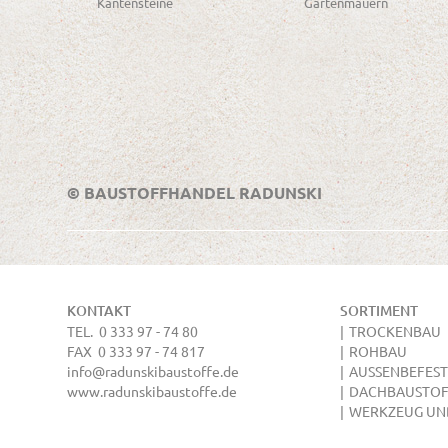
Kantensteine
Gartenmauern
© BAUSTOFFHANDEL RADUNSKI
KONTAKT
SORTIMENT
TEL. 0 333 97 - 74 80
TROCKENBAU
FAX 0 333 97 - 74 817
ROHBAU
info@radunskibaustoffe.de
AUSSENBEFEST
www.radunskibaustoffe.de
DACHBAUSTOF
WERKZEUG UN